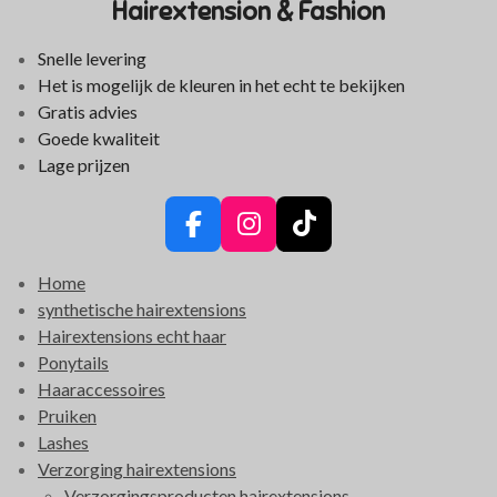
Hairextension & Fashion
Snelle levering
Het is mogelijk de kleuren in het echt te bekijken
Gratis advies
Goede kwaliteit
Lage prijzen
F
I
T
a
n
i
Home
c
s
k
synthetische hairextensions
e
t
T
Hairextensions echt haar
b
a
o
Ponytails
o
g
k
Haaraccessoires
o
r
Pruiken
k
a
Lashes
m
Verzorging hairextensions
Verzorgingsproducten hairextensions