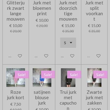
Glitterju
Jurk met
Jurk met
Jurk met
rk zwart
bloemen
doorzich
split
lange
print
tige
voorkan
mouwen
mouwen
t
€ 10,00
€ 10,00
€ 15,00
€ 15,00
€ 20,00
€ 20,00
€ 35,00
€ 35,00
In winkelwagen
In winkelwagen
In winkelwagen
Uitverkocht
Sale!
Sale!
Sale!
Sale!
Roze
satijnen
Trui jurk
Zwarte
jurk kort
blouse
met
jurk met
jurk
capucho
zakken
€ 7,50
n
€ 10,00
€ 10,00
€ 12,50