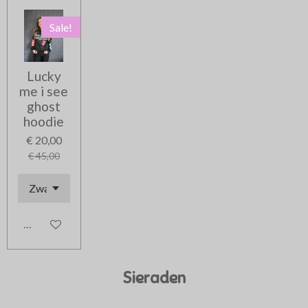
Sale!
Lucky
me i see
ghost
hoodie
€ 20,00
€ 45,00
In winkelwagen
Sieraden