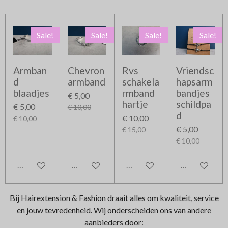
Sale!
Sale!
Sale!
Sale!
Armban
Chevron
Rvs
Vriendsc
d
armband
schakela
hapsarm
blaadjes
rmband
bandjes
€ 5,00
hartje
schildpa
€ 5,00
€ 10,00
d
€ 10,00
€ 10,00
€ 5,00
€ 15,00
€ 10,00
In winkelwagen
In winkelwagen
In winkelwagen
In winkelwag
Bij Hairextension & Fashion draait alles om kwaliteit, service
en jouw tevredenheid. Wij onderscheiden ons van andere
aanbieders door: