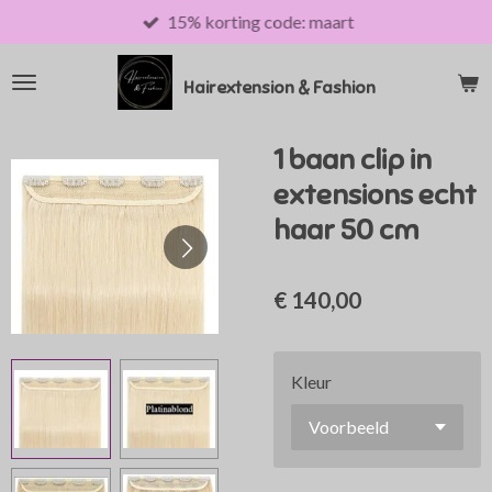
15% korting code: maart
Ga
direct
naar
Hairextension & Fashion
de
hoofdinhoud
1 baan clip in
extensions echt
haar 50 cm
€ 140,00
Kleur