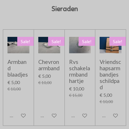
Sieraden
Sale!
Sale!
Sale!
Sale!
Armban
Chevron
Rvs
Vriendsc
d
armband
schakela
hapsarm
blaadjes
rmband
bandjes
€ 5,00
hartje
schildpa
€ 5,00
€ 10,00
d
€ 10,00
€ 10,00
€ 5,00
€ 15,00
€ 10,00
In winkelwagen
In winkelwagen
In winkelwagen
In winkelwag