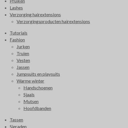
Pruiken
k
a
Lashes
m
Verzorging hairextensions
Verzorgingsproducten hairextensions
Tutorials
Fashion
Jurken
Truien
Vesten
Jassen
Jumpsuits en playsuits
Warme winter
Handschoenen
Sjaals
Mutsen
Hoofdbanden
Tassen
Sieraden