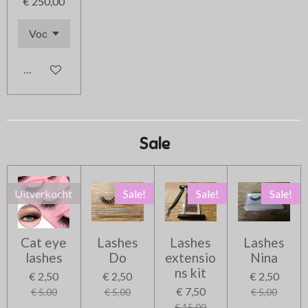
€ 250,00
In winkelwagen
Sale
Uitverkocht
Sale!
Sale!
Sale!
Cat eye
Lashes
Lashes
Lashes
lashes
Do
extensio
Nina
ns kit
€ 2,50
€ 2,50
€ 2,50
€ 7,50
€ 5,00
€ 5,00
€ 5,00
€ 15,00