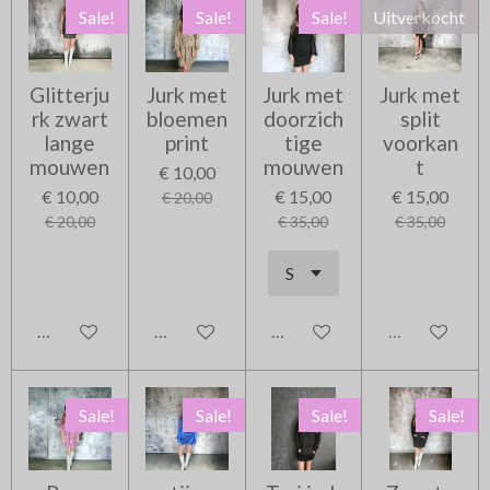
Sale!
Sale!
Sale!
Uitverkocht
Glitterju
Jurk met
Jurk met
Jurk met
rk zwart
bloemen
doorzich
split
lange
print
tige
voorkan
mouwen
mouwen
t
€ 10,00
€ 10,00
€ 15,00
€ 15,00
€ 20,00
€ 20,00
€ 35,00
€ 35,00
In winkelwagen
In winkelwagen
In winkelwagen
Uitverkocht
Sale!
Sale!
Sale!
Sale!