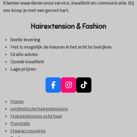
Klanten waarderen onze service, kwaliteit en communicatie. Bij
ons koop je met een gerust hart.
Hairextension & Fashion
Snelle levering
Het is mogelijk de kleuren in het echt te bekijken
Gratis advies
Goede kwaliteit
Lage prijzen
F
I
T
a
n
i
Home
c
s
k
synthetische hairextensions
e
t
T
Hairextensions echt haar
b
a
o
Ponytails
o
g
k
Haaraccessoires
o
r