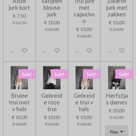
Roze
satijnen
Trui jurk
Zwarte
jurk kort
blouse
met
jurk met
jurk
capucho
zakken
€ 7,50
n
€ 10,00
€ 10,00
€ 12,50
€ 10,00
€ 30,00
€ 20,00
€ 20,00
In winkelwagen
In winkelwagen
In winkelwagen
In winkelwag
Sale!
Sale!
Sale!
Sale!
Bruine
Gebreid
Gebreid
Herfstja
trui met
e roze
e trui v
s dames
v hals
trui
hals
€ 20,00
€ 10,00
€ 10,00
€ 10,00
€ 35,00
€ 20,00
€ 20,00
€ 20,00