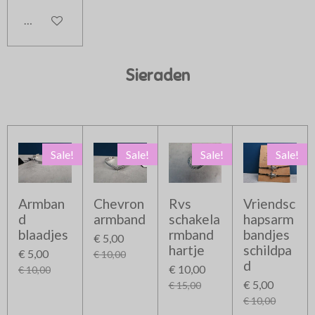
In winkelwagen
Sieraden
Sale!
Sale!
Sale!
Sale!
Armban
Chevron
Rvs
Vriendsc
d
armband
schakela
hapsarm
blaadjes
rmband
bandjes
€ 5,00
hartje
schildpa
€ 5,00
€ 10,00
d
€ 10,00
€ 10,00
€ 5,00
€ 15,00
€ 10,00