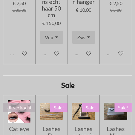
ns echt
n hanger
€ 7,50
€ 2,50
haar 50
€ 10,00
€ 35,00
€ 5,00
cm
€ 150,00
In winkelwagen
In winkelwagen
In winkelwagen
In winkelwag
Sale
Uitverkocht
Sale!
Sale!
Sale!
Cat eye
Lashes
Lashes
Lashes