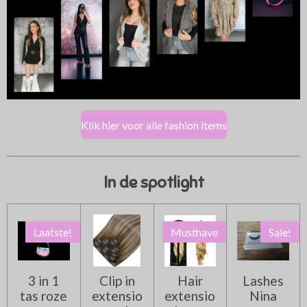
Klik hier voor alle fashion items
In de spotlight
Laatste!
Musthave
Sale!
3 in 1
Clip in
Hair
Lashes
tas roze
extensio
extensio
Nina