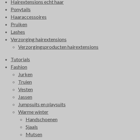
Hairextensions echt haar
b
a
o
Ponytails
o
g
k
Haaraccessoires
o
r
Pruiken
k
a
Lashes
m
Verzorging hairextensions
Verzorgingsproducten hairextensions
Tutorials
Fashion
Jurken
Truien
Vesten
Jassen
Jumpsuits en playsuits
Warme winter
Handschoenen
Sjaals
Mutsen