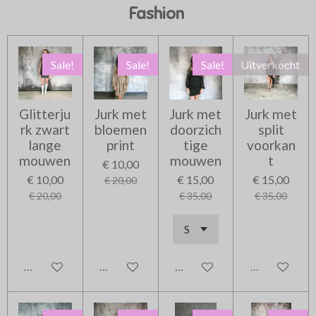
Fashion
Sale!
Sale!
Sale!
Uitverkocht
Glitterju
Jurk met
Jurk met
Jurk met
rk zwart
bloemen
doorzich
split
lange
print
tige
voorkan
mouwen
mouwen
t
€ 10,00
€ 10,00
€ 15,00
€ 15,00
€ 20,00
€ 20,00
€ 35,00
€ 35,00
In winkelwagen
In winkelwagen
In winkelwagen
Uitverkocht