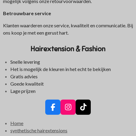
mogelijk volgens onze retourvoorwaarden.
Betrouwbare service
Klanten waarderen onze service, kwaliteit en communicatie. Bij
ons koop je met een gerust hart.
Hairextension & Fashion
Snelle levering
Het is mogelijk de kleuren in het echt te bekijken
Gratis advies
Goede kwaliteit
Lage prijzen
F
I
T
a
n
i
Home
c
s
k
synthetische hairextensions
e
t
T