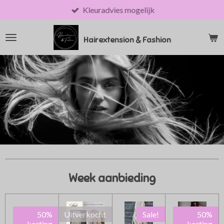
Kleuradvies mogelijk
Ga
direct
naar
Hairextension & Fashion
de
hoofdinhoud
Week aanbieding
50%
Uitverkocht
Sale!
50%
korting
korting