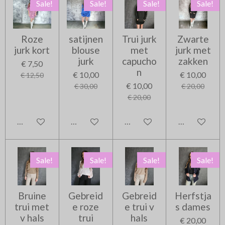
Sale!
Sale!
Sale!
Sale!
Roze
satijnen
Trui jurk
Zwarte
jurk kort
blouse
met
jurk met
jurk
capucho
zakken
€ 7,50
n
€ 10,00
€ 10,00
€ 12,50
€ 10,00
€ 30,00
€ 20,00
€ 20,00
In winkelwagen
In winkelwagen
In winkelwagen
In winkelwag
Sale!
Sale!
Sale!
Sale!
Bruine
Gebreid
Gebreid
Herfstja
trui met
e roze
e trui v
s dames
v hals
trui
hals
€ 20,00