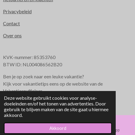
Privacybeleid
Contact
Over ons
KVK-nummer: 85353760
BTW ID: NL004086562B20
Ben je op zoek naar een leuke vakantie?
Kijk voor vakantietips eens op de website van de
Vakantiesnuffelaar
Deze website gebruikt cookies voor analyse-
© 2023 - 2026 Hairextension & Fashion
doeleinden en/of het tonen van advertenties. Door
Powered by
JouwWeb
gebruik te blijven maken van de site gaat u hiermee
akkoord.
Akkoord
E-mailadres
Instagram
WhatsApp