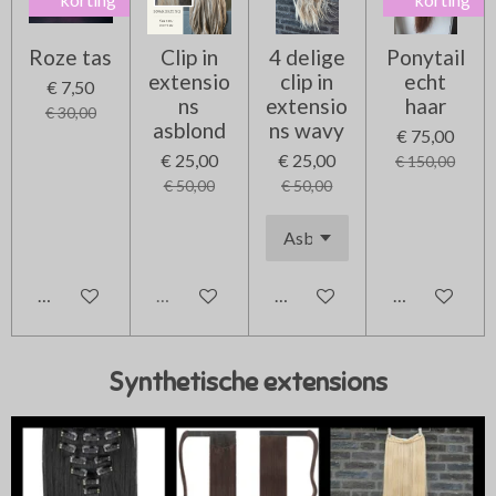
Roze tas
Clip in
4 delige
Ponytail
extensio
clip in
echt
€ 7,50
ns
extensio
haar
€ 30,00
asblond
ns wavy
€ 75,00
€ 25,00
€ 25,00
€ 150,00
€ 50,00
€ 50,00
In winkelwagen
Uitverkocht
In winkelwagen
In winkelwag
Synthetische extensions