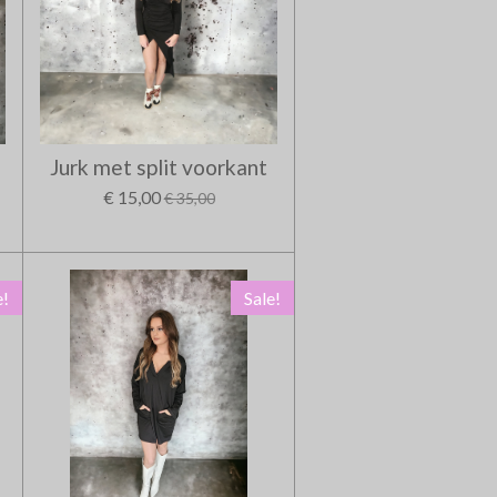
Jurk met split voorkant
€ 15,00
€ 35,00
e!
Sale!