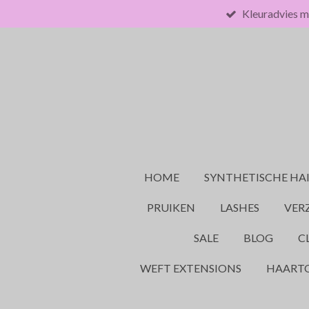
Kleuradvies m
Ga
direct
naar
de
hoofdinhoud
HOME
SYNTHETISCHE HA
PRUIKEN
LASHES
VER
SALE
BLOG
C
WEFT EXTENSIONS
HAART