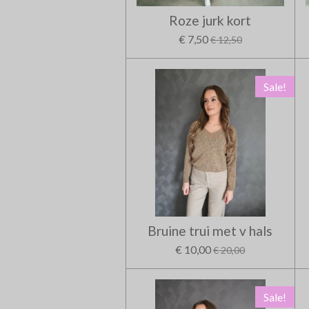
Roze jurk kort
€ 7,50
€ 12,50
Sale!
Bruine trui met v hals
€ 10,00
€ 20,00
Sale!