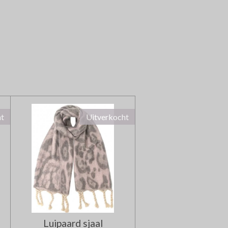
ht
Uitverkocht
Luipaard sjaal