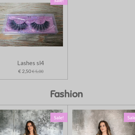
Sale!
Lashes sl4
€ 2,50
€ 5,00
Fashion
Sale!
Sal