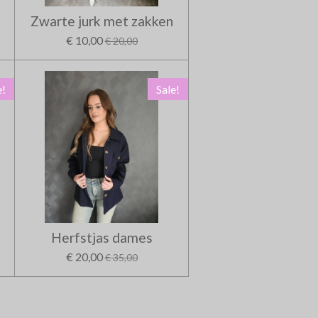
Zwarte jurk met zakken
€ 10,00
€ 20,00
e!
Sale!
Herfstjas dames
€ 20,00
€ 35,00