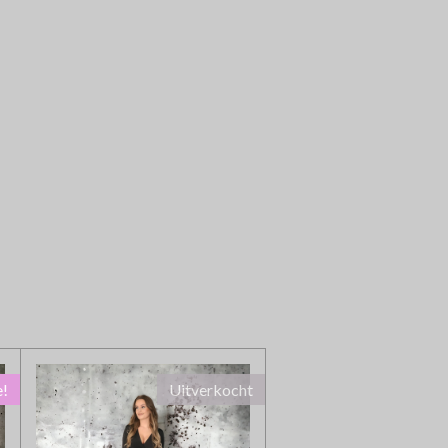
e!
Uitverkocht