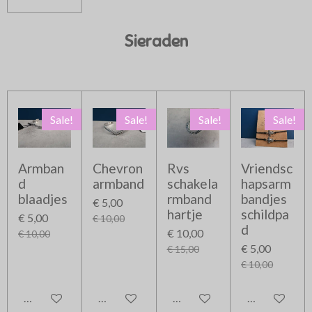
Sieraden
Sale!
Sale!
Sale!
Sale!
Armban
Chevron
Rvs
Vriendsc
d
armband
schakela
hapsarm
blaadjes
rmband
bandjes
€ 5,00
hartje
schildpa
€ 5,00
€ 10,00
d
€ 10,00
€ 10,00
€ 5,00
€ 15,00
€ 10,00
In winkelwagen
In winkelwagen
In winkelwagen
In winkelwag