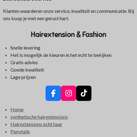
Klanten waarderen onze service, kwaliteit en communicatie. Bij
ons koop je met een gerust hart.
Hairextension & Fashion
Snelle levering
Het is mogelijk de kleuren in het echt te bekijken
Gratis advies
Goede kwaliteit
Lage prijzen
F
I
T
a
n
i
Home
c
s
k
synthetische hairextensions
e
t
T
Hairextensions echt haar
b
a
o
Ponytails
o
g
k