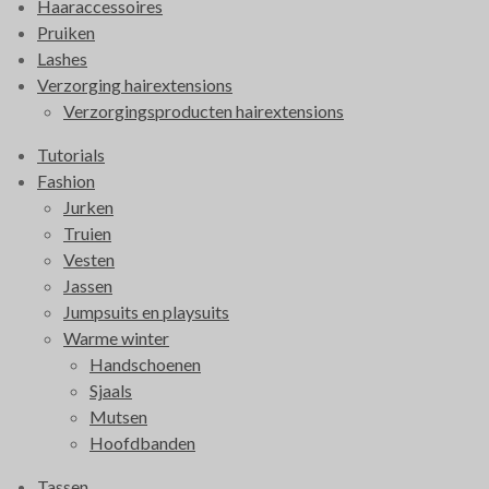
Haaraccessoires
o
r
Pruiken
k
a
Lashes
m
Verzorging hairextensions
Verzorgingsproducten hairextensions
Tutorials
Fashion
Jurken
Truien
Vesten
Jassen
Jumpsuits en playsuits
Warme winter
Handschoenen
Sjaals
Mutsen
Hoofdbanden
Tassen