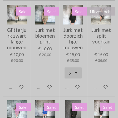
Sale!
Sale!
Sale!
Uitverkocht
Glitterju
Jurk met
Jurk met
Jurk met
rk zwart
bloemen
doorzich
split
lange
print
tige
voorkan
mouwen
mouwen
t
€ 10,00
€ 10,00
€ 15,00
€ 15,00
€ 20,00
€ 20,00
€ 35,00
€ 35,00
In winkelwagen
In winkelwagen
In winkelwagen
Uitverkocht
Sale!
Sale!
Sale!
Sale!