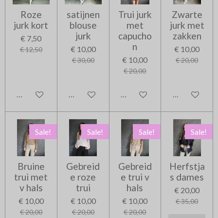
Roze
satijnen
Trui jurk
Zwarte
jurk kort
blouse
met
jurk met
jurk
capucho
zakken
€ 7,50
n
€ 10,00
€ 10,00
€ 12,50
€ 10,00
€ 30,00
€ 20,00
€ 20,00
In winkelwagen
In winkelwagen
In winkelwagen
In winkelwag
Sale!
Sale!
Sale!
Sale!
Bruine
Gebreid
Gebreid
Herfstja
trui met
e roze
e trui v
s dames
v hals
trui
hals
€ 20,00
€ 10,00
€ 10,00
€ 10,00
€ 35,00
€ 20,00
€ 20,00
€ 20,00