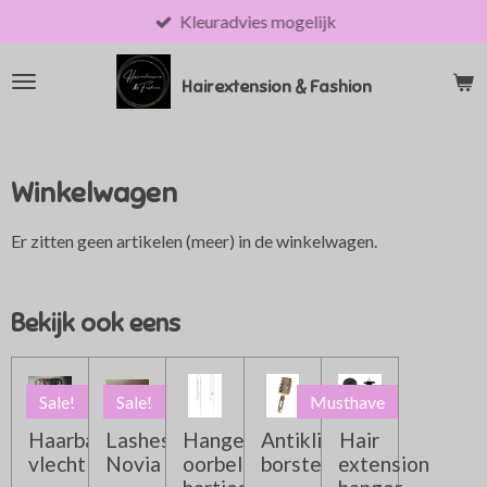
Kleuradvies mogelijk
Ga
direct
naar
Hairextension & Fashion
de
hoofdinhoud
Winkelwagen
Er zitten geen artikelen (meer) in de winkelwagen.
Bekijk ook eens
Sale!
Sale!
Musthave
Haarband
Lashes
Hangende
Antiklit
Hair
vlecht
Novia
oorbellen
borstel
extension