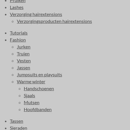
Pruiken
k
a
Lashes
m
Verzorging hairextensions
Verzorgingsproducten hairextensions
Tutorials
Fashion
Jurken
Truien
Vesten
Jassen
Jumpsuits en playsuits
Warme winter
Handschoenen
Sjaals
Mutsen
Hoofdbanden
Tassen
Sieraden