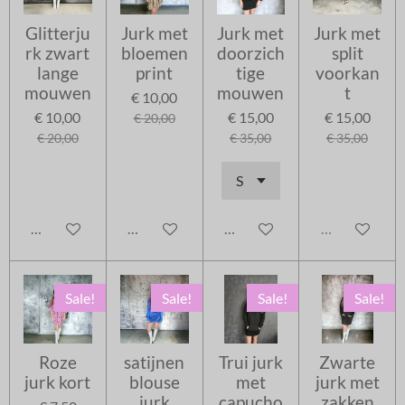
Glitterju
Jurk met
Jurk met
Jurk met
rk zwart
bloemen
doorzich
split
lange
print
tige
voorkan
mouwen
mouwen
t
€ 10,00
€ 10,00
€ 15,00
€ 15,00
€ 20,00
€ 20,00
€ 35,00
€ 35,00
In winkelwagen
In winkelwagen
In winkelwagen
Uitverkocht
Sale!
Sale!
Sale!
Sale!
Roze
satijnen
Trui jurk
Zwarte
jurk kort
blouse
met
jurk met
jurk
capucho
zakken