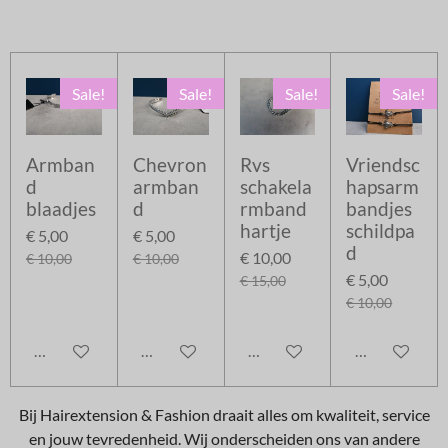
Sale!
Sale!
Sale!
Sale!
Armban
Chevron
Rvs
Vriendsc
d
armban
schakela
hapsarm
blaadjes
d
rmband
bandjes
hartje
schildpa
€ 5,00
€ 5,00
d
€ 10,00
€ 10,00
€ 10,00
€ 5,00
€ 15,00
€ 10,00
In winkelwagen
In winkelwagen
In winkelwagen
In winkelwag
Bij Hairextension & Fashion draait alles om kwaliteit, service
en jouw tevredenheid. Wij onderscheiden ons van andere