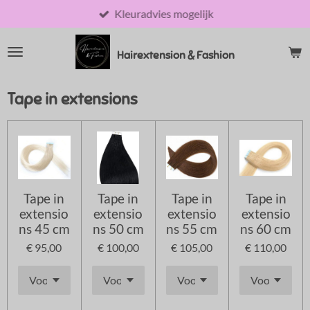
Kleuradvies mogelijk
Ga
direct
naar
Hairextension & Fashion
de
hoofdinhoud
Tape in extensions
Tape in
Tape in
Tape in
Tape in
extensio
extensio
extensio
extensio
ns 45 cm
ns 50 cm
ns 55 cm
ns 60 cm
€ 95,00
€ 100,00
€ 105,00
€ 110,00