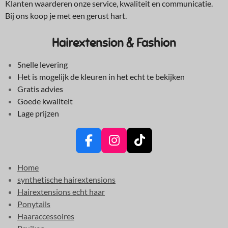
Klanten waarderen onze service, kwaliteit en communicatie.
Bij ons koop je met een gerust hart.
Hairextension & Fashion
Snelle levering
Het is mogelijk de kleuren in het echt te bekijken
Gratis advies
Goede kwaliteit
Lage prijzen
F
I
T
a
n
i
Home
c
s
k
synthetische hairextensions
e
t
T
Hairextensions echt haar
b
a
o
Ponytails
o
g
k
Haaraccessoires
o
r