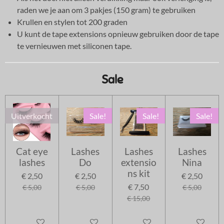
raden we je aan om 3 pakjes (150 gram) te gebruiken
Krullen en stylen tot 200 graden
U kunt de tape extensions opnieuw gebruiken door de tape
te vernieuwen met siliconen tape.
Sale
Uitverkocht
Sale!
Sale!
Sale!
Cat eye
Lashes
Lashes
Lashes
lashes
Do
extensio
Nina
ns kit
€ 2,50
€ 2,50
€ 2,50
€ 7,50
€ 5,00
€ 5,00
€ 5,00
€ 15,00
Uitverkocht
In winkelwagen
In winkelwagen
In winkelwag