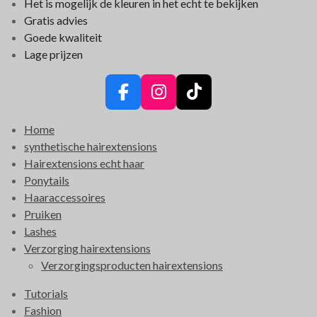
Het is mogelijk de kleuren in het echt te bekijken
Gratis advies
Goede kwaliteit
Lage prijzen
F
I
T
a
n
i
Home
c
s
k
synthetische hairextensions
e
t
T
Hairextensions echt haar
b
a
o
Ponytails
o
g
k
Haaraccessoires
o
r
Pruiken
k
a
Lashes
m
Verzorging hairextensions
Verzorgingsproducten hairextensions
Tutorials
Fashion