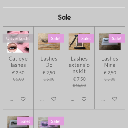
n
e
n
Sale
Uitverkocht
Sale!
Sale!
Sale!
Cat eye
Lashes
Lashes
Lashes
lashes
Do
extensio
Nina
ns kit
€ 2,50
€ 2,50
€ 2,50
€ 7,50
€ 5,00
€ 5,00
€ 5,00
€ 15,00
Uitverkocht
In winkelwagen
In winkelwagen
In winkelwag
Sale!
Sale!