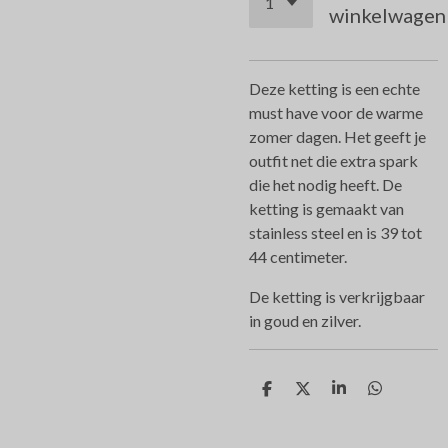
winkelwagen
Deze ketting is een echte
must have voor de warme
zomer dagen. Het geeft je
outfit net die extra spark
die het nodig heeft. De
ketting is gemaakt van
stainless steel en is 39 tot
44 centimeter.
De ketting is verkrijgbaar
in goud en zilver.
D
D
S
D
e
e
h
e
l
e
a
l
e
l
r
e