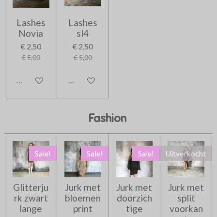
Lashes
Lashes
Novia
sl4
€ 2,50
€ 2,50
€ 5,00
€ 5,00
In winkelwagen
In winkelwagen
Fashion
Sale!
Sale!
Sale!
Uitverkocht
Glitterju
Jurk met
Jurk met
Jurk met
rk zwart
bloemen
doorzich
split
lange
print
tige
voorkan