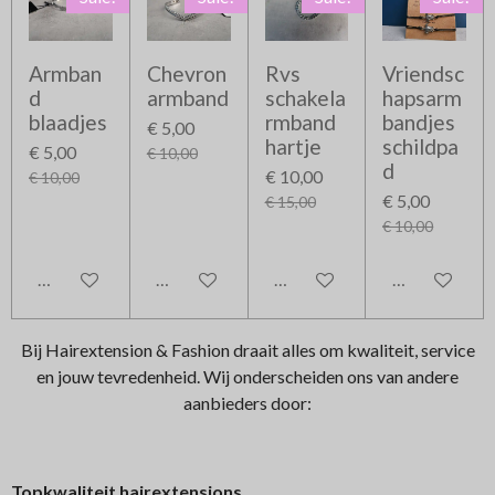
Armban
Chevron
Rvs
Vriendsc
d
armband
schakela
hapsarm
blaadjes
rmband
bandjes
€ 5,00
hartje
schildpa
€ 5,00
€ 10,00
d
€ 10,00
€ 10,00
€ 5,00
€ 15,00
€ 10,00
In winkelwagen
In winkelwagen
In winkelwagen
In winkelwag
Bij Hairextension & Fashion draait alles om kwaliteit, service
en jouw tevredenheid. Wij onderscheiden ons van andere
aanbieders door:
Topkwaliteit hairextensions