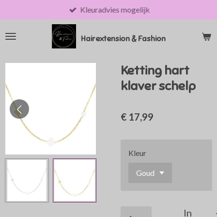
Kleuradvies mogelijk
Ga
direct
naar
Hairextension & Fashion
de
hoofdinhoud
Ketting hart
klaver schelp
€ 17,99
Kleur
In