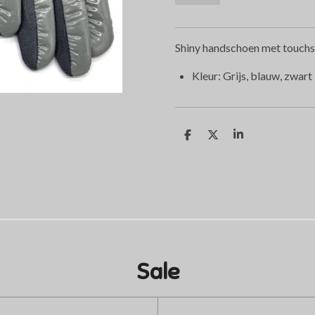
Shiny handschoen met touchsc
Kleur: Grijs, blauw, zwart
D
D
S
e
e
h
l
e
a
e
l
r
n
e
Sale