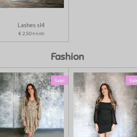
Lashes sl4
€ 2,50
€ 5,00
Fashion
Sale!
Sal