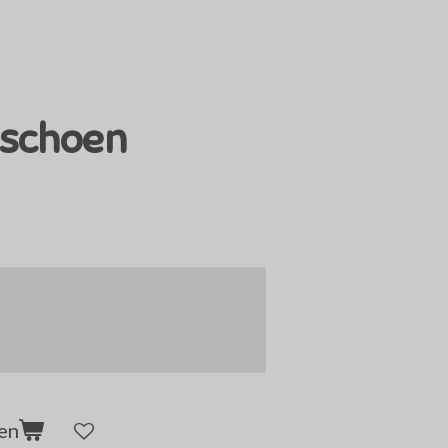
dschoen
en