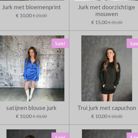
Jurk met bloemenprint
Jurk met doorzichtige
mouwen
€ 10,00
€ 20,00
€ 15,00
€ 35,00
Sale!
Sal
satijnen blouse jurk
Trui jurk met capuchon
€ 10,00
€ 10,00
€ 30,00
€ 20,00
Sale!
Sal