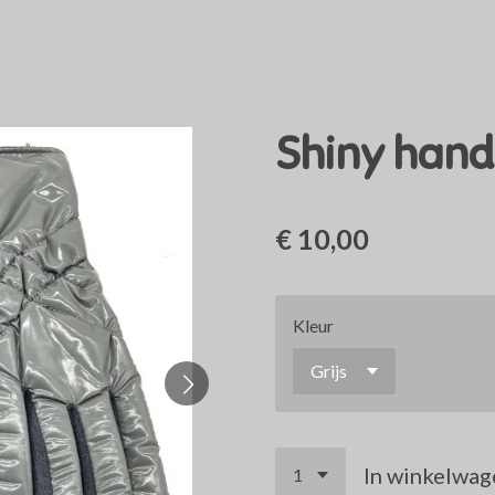
Shiny han
€ 10,00
Kleur
In winkelwag