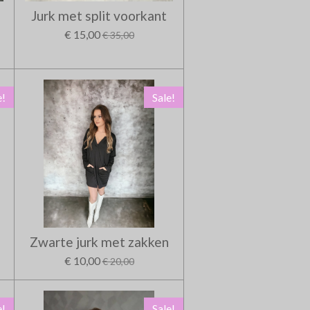
Jurk met split voorkant
€ 15,00
€ 35,00
e!
Sale!
Zwarte jurk met zakken
€ 10,00
€ 20,00
e!
Sale!