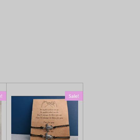
e!
Sale!