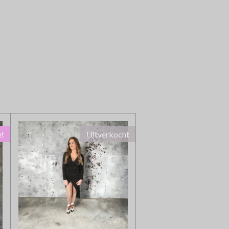
e!
Uitverkocht