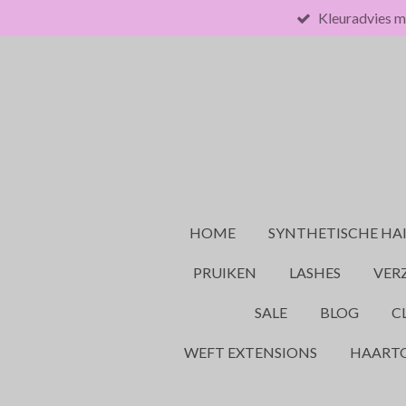
Kleuradvies m
Ga
direct
naar
de
hoofdinhoud
HOME
SYNTHETISCHE HA
PRUIKEN
LASHES
VER
SALE
BLOG
C
WEFT EXTENSIONS
HAART