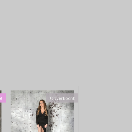
e!
Uitverkocht