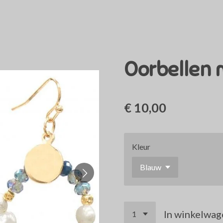
Oorbellen 
€ 10,00
Kleur
In winkelwag