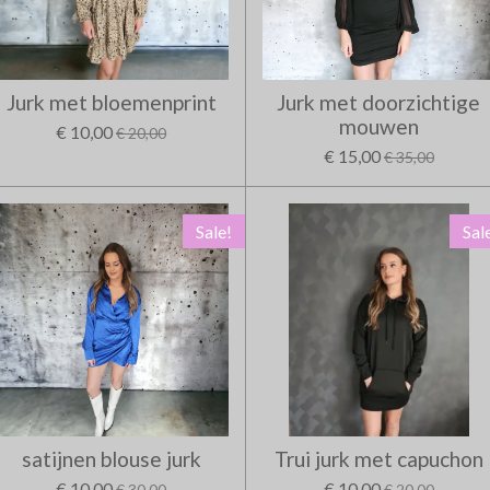
Jurk met bloemenprint
Jurk met doorzichtige
mouwen
€ 10,00
€ 20,00
€ 15,00
€ 35,00
Sale!
Sal
satijnen blouse jurk
Trui jurk met capuchon
€ 10,00
€ 10,00
€ 30,00
€ 20,00