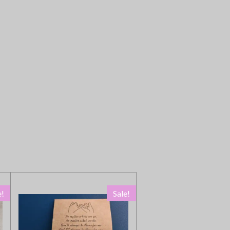
e!
Sale!