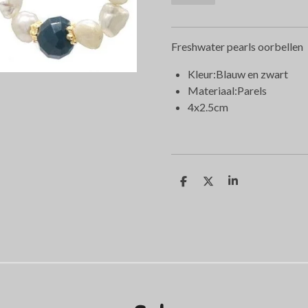
Freshwater pearls oorbellen
Kleur:
Blauw en zwart
Materiaal:
Parels
4x2.5cm
D
D
S
e
e
h
l
e
a
e
l
r
n
e