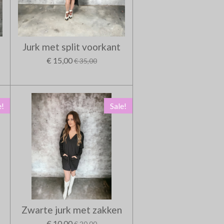
Jurk met split voorkant
€ 15,00
€ 35,00
e!
Sale!
Zwarte jurk met zakken
€ 10,00
€ 20,00