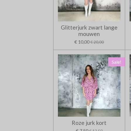
Glitterjurk zwart lange
mouwen
€ 10,00
€ 20,00
Sale!
Roze jurk kort
€ 7,50
€ 12,50