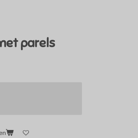
met parels
en