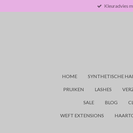
Kleuradvies m
Ga
direct
naar
de
hoofdinhoud
HOME
SYNTHETISCHE HA
PRUIKEN
LASHES
VER
SALE
BLOG
C
WEFT EXTENSIONS
HAART