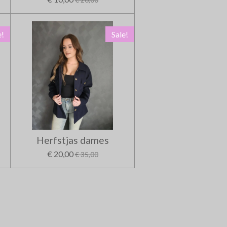
e!
Sale!
Herfstjas dames
€ 20,00
€ 35,00