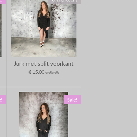
Jurk met split voorkant
€ 15,00
€ 35,00
e!
Sale!