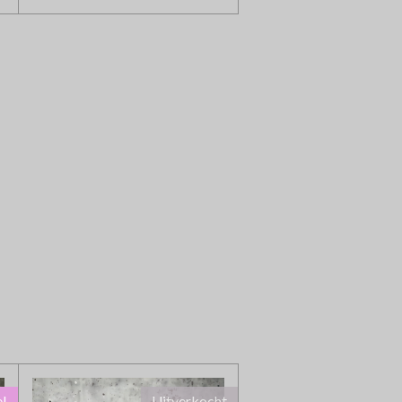
e!
Uitverkocht