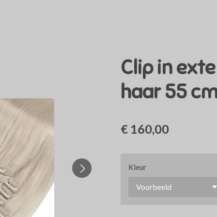
Clip in ext
haar 55 c
€ 160,00
Kleur