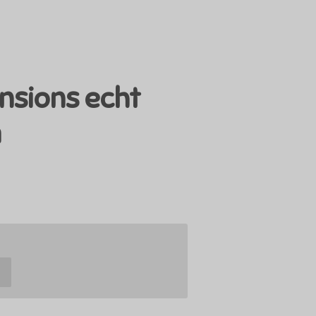
ensions echt
m