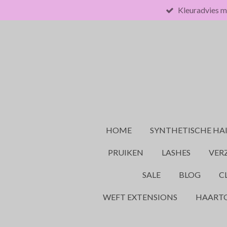
Kleuradvies m
Ga
direct
naar
de
hoofdinhoud
HOME
SYNTHETISCHE HA
PRUIKEN
LASHES
VER
SALE
BLOG
C
WEFT EXTENSIONS
HAART