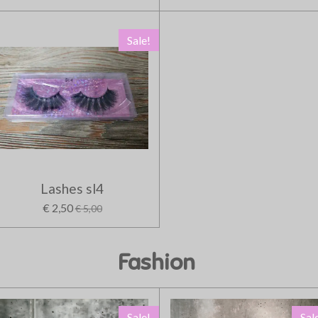
Sale!
Lashes sl4
€ 2,50
€ 5,00
Fashion
Sale!
Sal