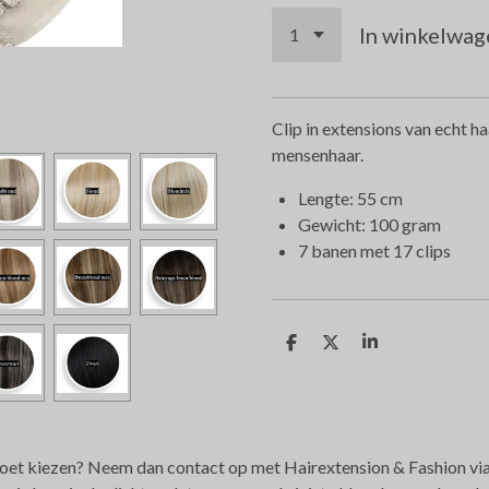
In winkelwag
Clip in extensions van echt 
mensenhaar.
Lengte: 55 cm
Gewicht: 100 gram
7 banen met 17 clips
D
D
S
e
e
h
l
e
a
e
l
r
n
e
 moet kiezen? Neem dan contact op met Hairextension & Fashion vi