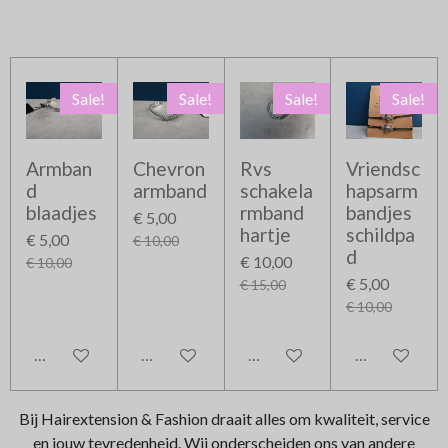
Sale!
Sale!
Sale!
Sale!
Armban
Chevron
Rvs
Vriendsc
d
armband
schakela
hapsarm
blaadjes
rmband
bandjes
€ 5,00
hartje
schildpa
€ 5,00
€ 10,00
d
€ 10,00
€ 10,00
€ 5,00
€ 15,00
€ 10,00
In winkelwagen
In winkelwagen
In winkelwagen
In winkelwag
Bij Hairextension & Fashion draait alles om kwaliteit, service
en jouw tevredenheid. Wij onderscheiden ons van andere