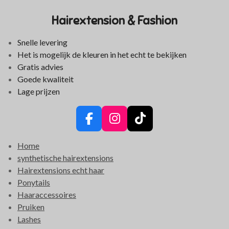
Hairextension & Fashion
Snelle levering
Het is mogelijk de kleuren in het echt te bekijken
Gratis advies
Goede kwaliteit
Lage prijzen
F
I
T
a
n
i
Home
c
s
k
synthetische hairextensions
e
t
T
Hairextensions echt haar
b
a
o
Ponytails
o
g
k
Haaraccessoires
o
r
Pruiken
k
a
Lashes
m