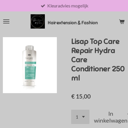
Kleuradvies mogelijk
Ga
direct
naar
Hairextension & Fashion
de
hoofdinhoud
Lisap Top Care
Repair Hydra
Care
Conditioner 250
ml
€ 15,00
In
winkelwagen