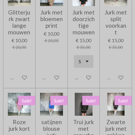
Glitterju
Jurk met
Jurk met
Jurk met
rk zwart
bloemen
doorzich
split
lange
print
tige
voorkan
mouwen
mouwen
t
€ 10,00
€ 10,00
€ 15,00
€ 15,00
€ 20,00
€ 20,00
€ 35,00
€ 35,00
In winkelwagen
In winkelwagen
In winkelwagen
Uitverkocht
Sale!
Sale!
Sale!
Sale!
Roze
satijnen
Trui jurk
Zwarte
jurk kort
blouse
met
jurk met