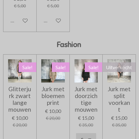
€ 5,00
€ 5,00
In winkelwagen
In winkelwagen
Fashion
Sale!
Sale!
Sale!
Uitverkocht
Glitterju
Jurk met
Jurk met
Jurk met
rk zwart
bloemen
doorzich
split
lange
print
tige
voorkan
mouwen
mouwen
t
€ 10,00
€ 10,00
€ 15,00
€ 15,00
€ 20,00
€ 20,00
€ 35,00
€ 35,00