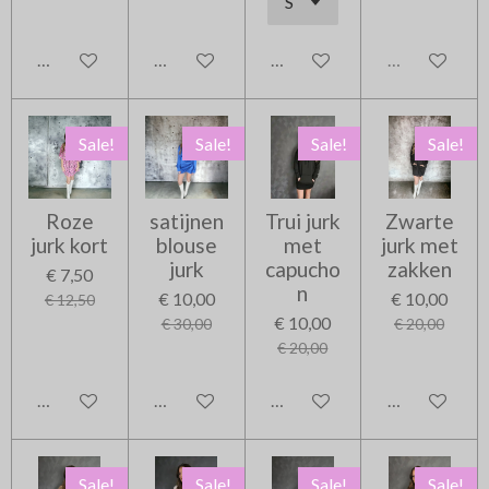
In winkelwagen
In winkelwagen
In winkelwagen
Uitverkocht
Sale!
Sale!
Sale!
Sale!
Roze
satijnen
Trui jurk
Zwarte
jurk kort
blouse
met
jurk met
jurk
capucho
zakken
€ 7,50
n
€ 10,00
€ 10,00
€ 12,50
€ 10,00
€ 30,00
€ 20,00
€ 20,00
In winkelwagen
In winkelwagen
In winkelwagen
In winkelwag
Sale!
Sale!
Sale!
Sale!