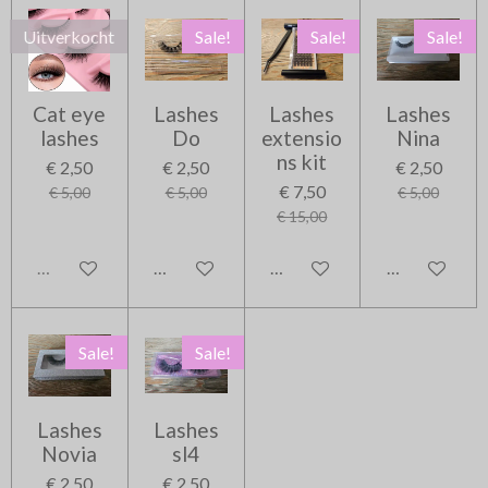
Uitverkocht
Sale!
Sale!
Sale!
Cat eye
Lashes
Lashes
Lashes
lashes
Do
extensio
Nina
ns kit
€ 2,50
€ 2,50
€ 2,50
€ 7,50
€ 5,00
€ 5,00
€ 5,00
€ 15,00
Uitverkocht
In winkelwagen
In winkelwagen
In winkelwag
Sale!
Sale!
Lashes
Lashes
Novia
sl4
€ 2,50
€ 2,50