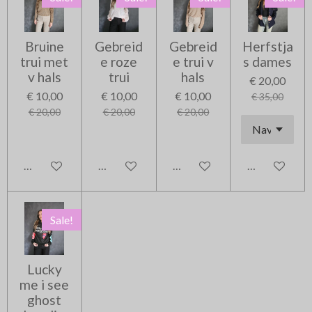
Bruine
Gebreid
Gebreid
Herfstja
trui met
e roze
e trui v
s dames
v hals
trui
hals
€ 20,00
€ 10,00
€ 10,00
€ 10,00
€ 35,00
€ 20,00
€ 20,00
€ 20,00
In winkelwagen
In winkelwagen
In winkelwagen
In winkelwag
Sale!
Lucky
me i see
ghost