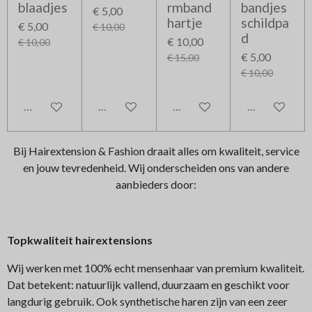
blaadjes
rmband
bandjes
€ 5,00
hartje
schildpa
€ 5,00
€ 10,00
d
€ 10,00
€ 10,00
€ 5,00
€ 15,00
€ 10,00
In winkelwagen
In winkelwagen
In winkelwagen
In winkelwag
Bij Hairextension & Fashion draait alles om kwaliteit, service
en jouw tevredenheid. Wij onderscheiden ons van andere
aanbieders door:
Topkwaliteit hairextensions
Wij werken met 100% echt mensenhaar van premium kwaliteit.
Dat betekent: natuurlijk vallend, duurzaam en geschikt voor
langdurig gebruik. Ook synthetische haren zijn van een zeer