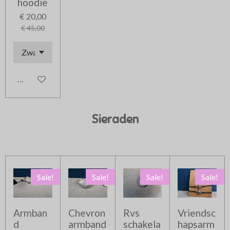
hoodie
€ 20,00
€ 45,00
In winkelwagen
Sieraden
Sale!
Sale!
Sale!
Sale!
Armban
Chevron
Rvs
Vriendsc
d
armband
schakela
hapsarm