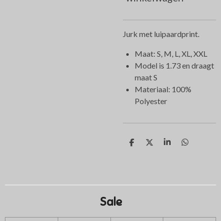
Jurk met luipaardprint.
Maat: S, M, L, XL, XXL
Model is 1.73 en draagt
maat S
Materiaal: 100%
Polyester
D
D
S
D
e
e
h
e
l
e
a
l
e
l
r
e
n
e
n
Sale