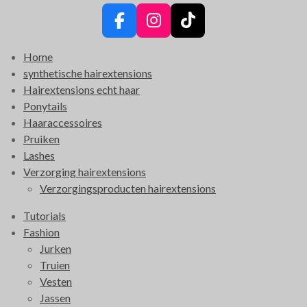
F
I
T
a
n
i
Home
c
s
k
synthetische hairextensions
e
t
T
Hairextensions echt haar
b
a
o
Ponytails
o
g
k
Haaraccessoires
o
r
Pruiken
k
a
Lashes
m
Verzorging hairextensions
Verzorgingsproducten hairextensions
Tutorials
Fashion
Jurken
Truien
Vesten
Jassen