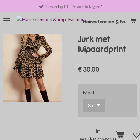
Levertijd 1 - 5 werkdagen*
Ga
direct
naar
Hairextension & Fashion
de
hoofdinhoud
Jurk met
luipaardprint
€ 30,00
Maat
In
winkelwagen