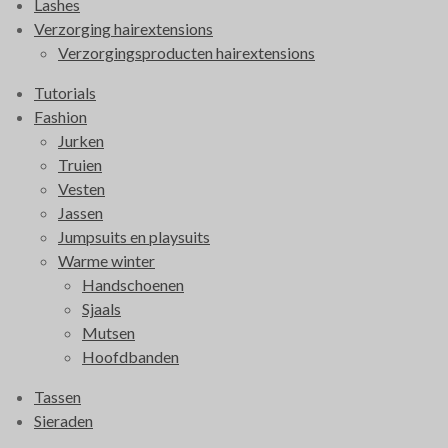
Lashes
m
Verzorging hairextensions
Verzorgingsproducten hairextensions
Tutorials
Fashion
Jurken
Truien
Vesten
Jassen
Jumpsuits en playsuits
Warme winter
Handschoenen
Sjaals
Mutsen
Hoofdbanden
Tassen
Sieraden