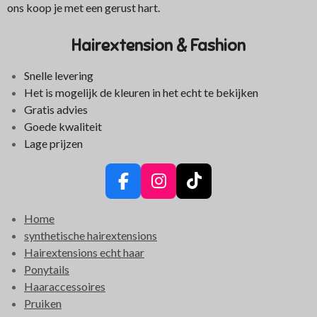
ons koop je met een gerust hart.
Hairextension & Fashion
Snelle levering
Het is mogelijk de kleuren in het echt te bekijken
Gratis advies
Goede kwaliteit
Lage prijzen
F
I
T
a
n
i
Home
c
s
k
synthetische hairextensions
e
t
T
Hairextensions echt haar
b
a
o
Ponytails
o
g
k
Haaraccessoires
o
r
Pruiken
k
a