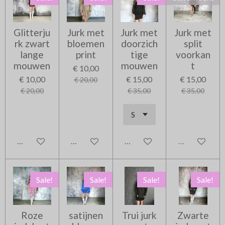
Glitterju
Jurk met
Jurk met
Jurk met
rk zwart
bloemen
doorzich
split
lange
print
tige
voorkan
mouwen
mouwen
t
€ 10,00
€ 10,00
€ 15,00
€ 15,00
€ 20,00
€ 20,00
€ 35,00
€ 35,00
In winkelwagen
In winkelwagen
In winkelwagen
Uitverkocht
Sale!
Sale!
Sale!
Sale!
Roze
satijnen
Trui jurk
Zwarte