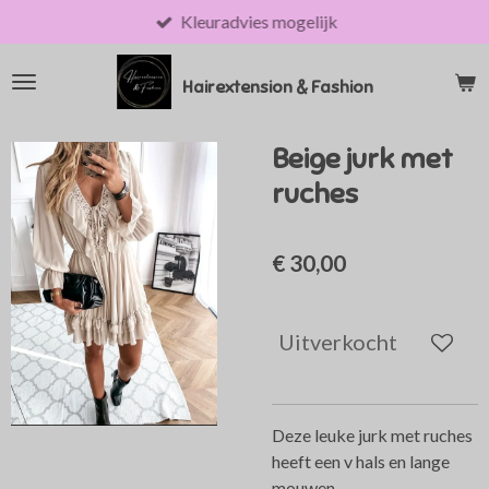
Kleuradvies mogelijk
Ga
direct
naar
Hairextension & Fashion
de
hoofdinhoud
Beige jurk met
ruches
€ 30,00
Uitverkocht
Deze leuke jurk met ruches
heeft een v hals en lange
mouwen.