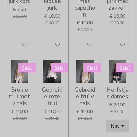
jurk kort
blouse
met
jurk met
jurk
capucho
zakken
€ 7,50
n
€ 10,00
€ 10,00
€ 12,50
€ 10,00
€ 30,00
€ 20,00
€ 20,00
In winkelwagen
In winkelwagen
In winkelwagen
In winkelwag
Sale!
Sale!
Sale!
Sale!
Bruine
Gebreid
Gebreid
Herfstja
trui met
e roze
e trui v
s dames
v hals
trui
hals
€ 20,00
€ 10,00
€ 10,00
€ 10,00
€ 35,00
€ 20,00
€ 20,00
€ 20,00