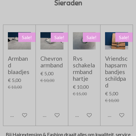
Sieraden
Sale!
Sale!
Sale!
Sale!
Armban
Chevron
Rvs
Vriendsc
d
armband
schakela
hapsarm
blaadjes
rmband
bandjes
€ 5,00
hartje
schildpa
€ 5,00
€ 10,00
d
€ 10,00
€ 10,00
€ 5,00
€ 15,00
€ 10,00
In winkelwagen
In winkelwagen
In winkelwagen
In winkelwag
Bij Hairextension & Fashion draait alles om kwaliteit, service