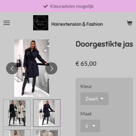
Kleuradvies mogelijk
Ga
direct
naar
Hairextension & Fashion
de
hoofdinhoud
Doorgestikte jas
€ 65,00
Kleur
Maat