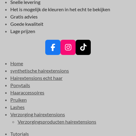
Snelle levering
Het is mogelijk de kleuren in het echt te bekijken
Gratis advies
Goede kwaliteit
Lage prijzen
F
I
T
a
n
i
Home
c
s
k
synthetische hairextensions
e
t
T
Hairextensions echt haar
b
a
o
Ponytails
o
g
k
Haaraccessoires
o
r
Pruiken
k
a
Lashes
m
Verzorging hairextensions
Verzorgingsproducten hairextensions
Tutorials