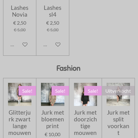
Lashes
Lashes
Novia
sl4
€ 2,50
€ 2,50
€ 5,00
€ 5,00
In winkelwagen
In winkelwagen
Fashion
Sale!
Sale!
Sale!
Uitverkocht
Glitterju
Jurk met
Jurk met
Jurk met
rk zwart
bloemen
doorzich
split
lange
print
tige
voorkan
mouwen
mouwen
t
€ 10,00