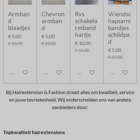
Armban
Chevron
Rvs
Vriendsc
d
armban
schakela
hapsarm
blaadjes
d
rmband
bandjes
hartje
schildpa
€ 5,00
€ 5,00
d
€ 10,00
€ 10,00
€ 10,00
€ 5,00
€ 15,00
€ 10,00
In winkelwagen
In winkelwagen
In winkelwagen
In winkelwag
Bij Hairextension & Fashion draait alles om kwaliteit, service
en jouw tevredenheid. Wij onderscheiden ons van andere
aanbieders door:
Topkwaliteit hairextensions