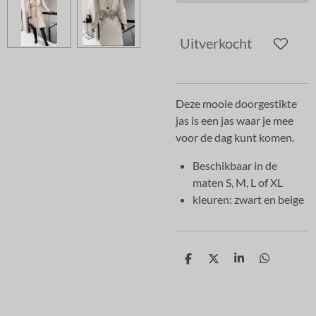
Uitverkocht
Deze mooie doorgestikte
jas is een jas waar je mee
voor de dag kunt komen.
Beschikbaar in de
maten S, M, L of XL
kleuren: zwart en beige
D
D
S
D
e
e
h
e
l
e
a
l
e
l
r
e
n
e
n