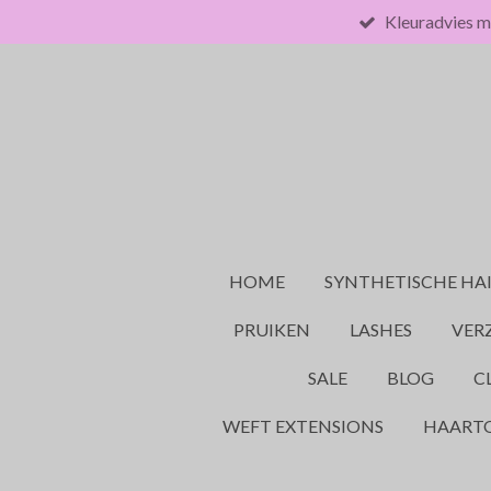
Kleuradvies m
Ga
direct
naar
de
hoofdinhoud
HOME
SYNTHETISCHE HA
PRUIKEN
LASHES
VER
SALE
BLOG
C
WEFT EXTENSIONS
HAART