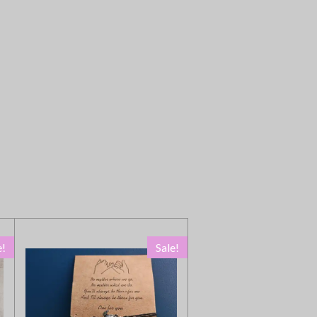
e!
Sale!