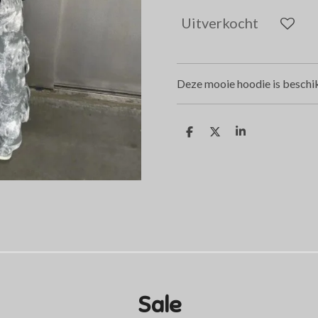
Uitverkocht
Deze mooie hoodie is beschik
D
D
S
e
e
h
l
e
a
e
l
r
n
e
Sale