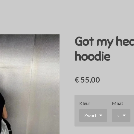
Got my hea
hoodie
€ 55,00
Kleur
Maat