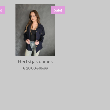
e!
Sale!
Herfstjas dames
€ 20,00
€ 35,00