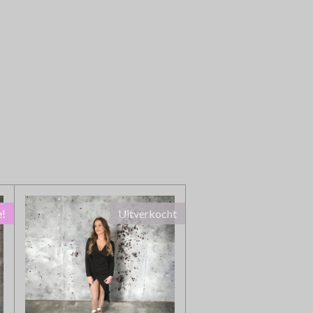
e!
Uitverkocht