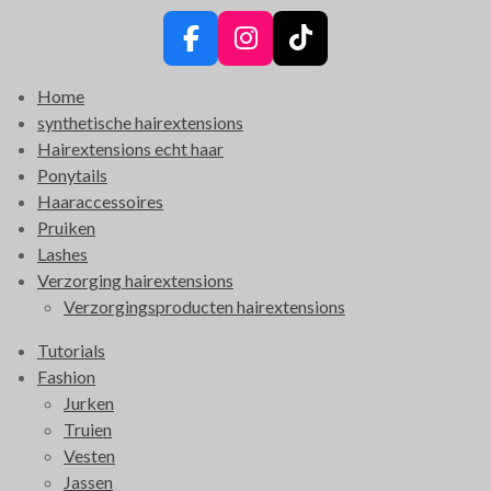
F
I
T
a
n
i
Home
c
s
k
synthetische hairextensions
e
t
T
Hairextensions echt haar
b
a
o
Ponytails
o
g
k
Haaraccessoires
o
r
Pruiken
k
a
Lashes
m
Verzorging hairextensions
Verzorgingsproducten hairextensions
Tutorials
Fashion
Jurken
Truien
Vesten
Jassen