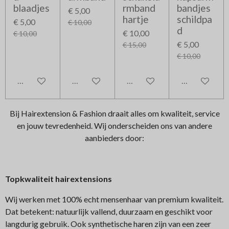
blaadjes
rmband
bandjes
€ 5,00
hartje
schildpa
€ 5,00
€ 10,00
d
€ 10,00
€ 10,00
€ 5,00
€ 15,00
€ 10,00
In winkelwagen
In winkelwagen
In winkelwagen
In winkelwag
Bij Hairextension & Fashion draait alles om kwaliteit, service
en jouw tevredenheid. Wij onderscheiden ons van andere
aanbieders door:
Topkwaliteit hairextensions
Wij werken met 100% echt mensenhaar van premium kwaliteit.
Dat betekent: natuurlijk vallend, duurzaam en geschikt voor
langdurig gebruik. Ook synthetische haren zijn van een zeer