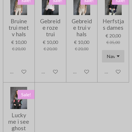
Sale!
Sale!
Sale!
Sale!
Bruine
Gebreid
Gebreid
Herfstja
trui met
e roze
e trui v
s dames
v hals
trui
hals
€ 20,00
€ 10,00
€ 10,00
€ 10,00
€ 35,00
€ 20,00
€ 20,00
€ 20,00
In winkelwagen
In winkelwagen
In winkelwagen
In winkelwag
Sale!
Lucky
me i see
ghost