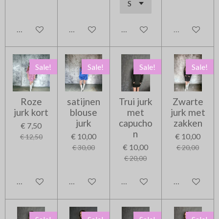
In winkelwagen
In winkelwagen
In winkelwagen
Uitverkocht
Sale!
Sale!
Sale!
Sale!
Roze
satijnen
Trui jurk
Zwarte
jurk kort
blouse
met
jurk met
jurk
capucho
zakken
€ 7,50
n
€ 10,00
€ 10,00
€ 12,50
€ 10,00
€ 30,00
€ 20,00
€ 20,00
In winkelwagen
In winkelwagen
In winkelwagen
In winkelwag