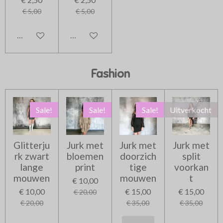
€ 5,00
€ 5,00
In winkelwagen
In winkelwagen
Fashion
Sale!
Sale!
Sale!
Uitverkocht
Glitterju
Jurk met
Jurk met
Jurk met
rk zwart
bloemen
doorzich
split
lange
print
tige
voorkan
mouwen
mouwen
t
€ 10,00
€ 10,00
€ 15,00
€ 15,00
€ 20,00
€ 20,00
€ 35,00
€ 35,00