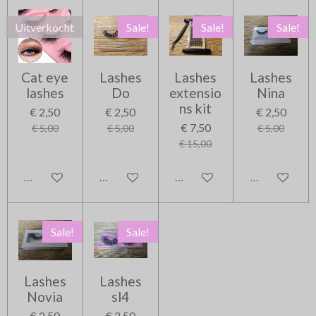
Uitverkocht
Sale!
Sale!
Sale!
Cat eye
Lashes
Lashes
Lashes
lashes
Do
extensio
Nina
ns kit
€ 2,50
€ 2,50
€ 2,50
€ 7,50
€ 5,00
€ 5,00
€ 5,00
€ 15,00
Uitverkocht
In winkelwagen
In winkelwagen
In winkelwag
Sale!
Sale!
Lashes
Lashes
Novia
sl4
€ 2,50
€ 2,50