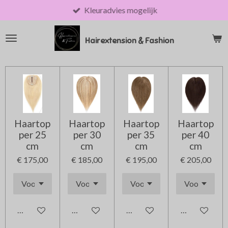
Kleuradvies mogelijk
Ga
direct
naar
Hairextension & Fashion
de
hoofdinhoud
Haartop
Haartop
Haartop
Haartop
per 25
per 30
per 35
per 40
cm
cm
cm
cm
€ 175,00
€ 185,00
€ 195,00
€ 205,00
In winkelwagen
In winkelwagen
In winkelwagen
In winkelwag