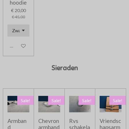
hoodie
€ 20,00
€ 45,00
In winkelwagen
Sieraden
Sale!
Sale!
Sale!
Sale!
Armban
Chevron
Rvs
Vriendsc
d
armband
schakela
hapsarm